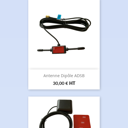
Antenne Dipôle ADSB
Prix
30,00 €
HT