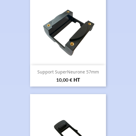
Support SuperNeurone 57mm
Prix
10,00 €
HT