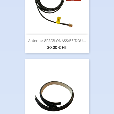
Antenne GPS/GLONASS/BEIDOU...
Prix
30,00 €
HT