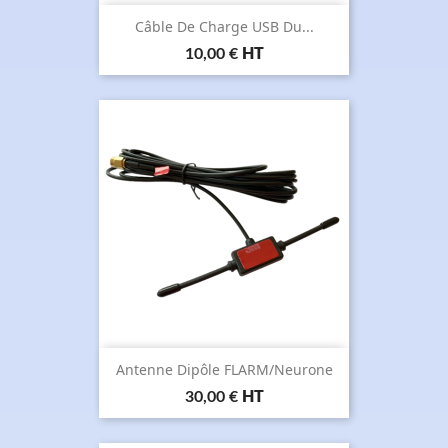
Câble De Charge USB Du...
Prix
10,00 €
HT
Antenne Dipôle FLARM/Neurone
Prix
30,00 €
HT