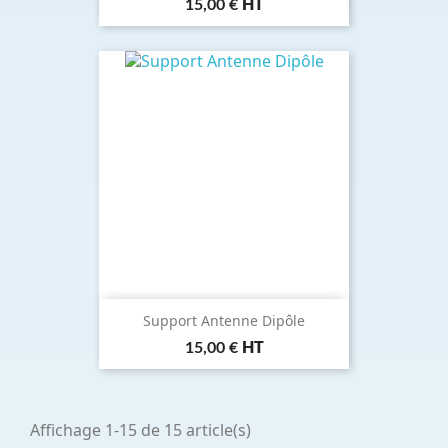
Prix
15,00 €
HT
Support Antenne Dipôle
Prix
15,00 €
HT
Affichage 1-15 de 15 article(s)