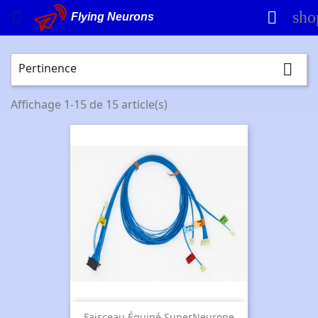
sho


Flying Neurons
Pertinence

Affichage 1-15 de 15 article(s)
Faisceau Équipé SuperNeurone