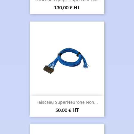
Prix
130,00 €
HT
Faisceau SuperNeurone Non...
Prix
50,00 €
HT